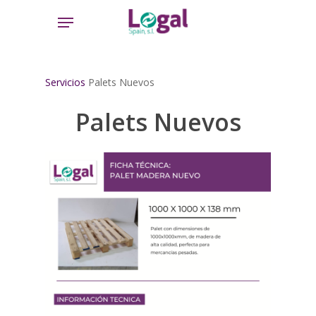
Skip
Menu
to
main
content
Servicios
Palets Nuevos
Palets Nuevos