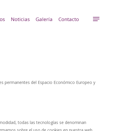
ios
Noticias
Galería
Contacto
Menu
egales permanentes del Espacio Económico Europeo y
comodidad, todas las tecnologías se denominan
formamos sobre el uso de cookies en nuestra web.