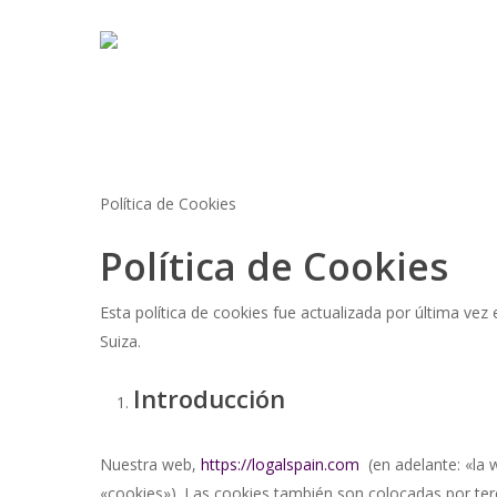
Skip
to
main
content
Política de Cookies
Política de Cookies
Esta política de cookies fue actualizada por última ve
Suiza.
Introducción
Nuestra web,
https://logalspain.com
(en adelante: «la 
«cookies»). Las cookies también son colocadas por te