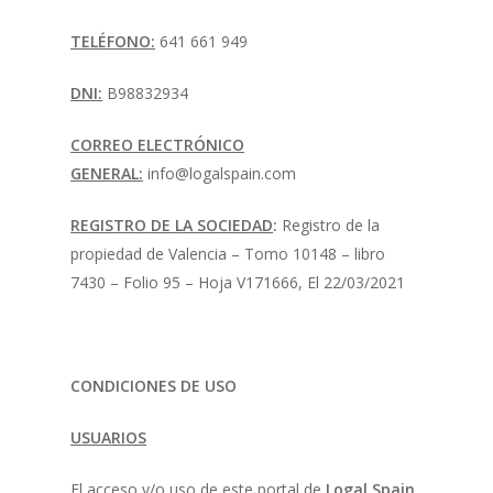
TELÉFONO:
641 661 949
DNI:
B98832934
CORREO ELECTRÓNICO
GENERAL:
info@logalspain.com
REGISTRO DE LA SOCIEDAD
:
Registro de la
propiedad de Valencia – Tomo 10148 – libro
7430 – Folio 95 – Hoja V171666, El 22/03/2021
CONDICIONES DE USO
USUARIOS
El acceso y/o uso de este portal de
Logal Spain